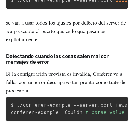
$ ./conferer-example --server.port
=
2222
se van a usar todos los ajustes por defecto del server de
warp excepto el puerto que es lo que pasamos
explícitamente.
Detectando cuando las cosas salen mal con
mensajes de error
Si la configuración provista es invalida, Conferer va a
fallar con un error descriptivo tan pronto como trate de
procesarla.
$ ./conferer-example --server.port
=
fewa

conferer-example: Couldn
't parse value '
f