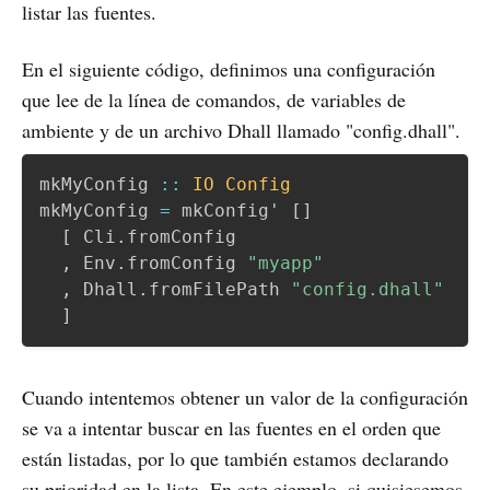
listar las fuentes.
En el siguiente código, definimos una configuración
que lee de la línea de comandos, de variables de
ambiente y de un archivo Dhall llamado "config.dhall".
mkMyConfig
::
IO
Config
mkMyConfig
=
mkConfig'
[
]
[
Cli
.
fromConfig
,
Env
.
fromConfig
"myapp"
,
Dhall
.
fromFilePath
"config.dhall"
]
Cuando intentemos obtener un valor de la configuración
se va a intentar buscar en las fuentes en el orden que
están listadas, por lo que también estamos declarando
su prioridad en la lista. En este ejemplo, si quisiesemos