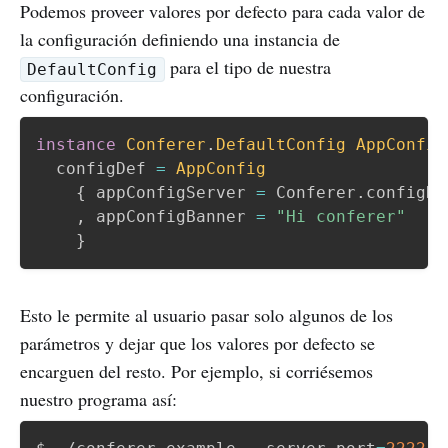
Podemos proveer valores por defecto para cada valor de
la configuración definiendo una instancia de
para el tipo de nuestra
DefaultConfig
configuración.
instance
Conferer
.
DefaultConfig
AppConfig
configDef
=
AppConfig
{
appConfigServer
=
Conferer
.
configDe
,
appConfigBanner
=
"Hi conferer"
}
Esto le permite al usuario pasar solo algunos de los
parámetros y dejar que los valores por defecto se
encarguen del resto. Por ejemplo, si corriésemos
nuestro programa así: