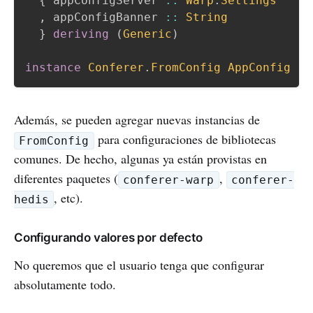
{
appConfigServer
::
Warp
.
Settings
,
appConfigBanner
::
String
}
deriving
(
Generic
)
instance
Conferer
.
FromConfig
AppConfig
Además, se pueden agregar nuevas instancias de
para configuraciones de bibliotecas
FromConfig
comunes. De hecho, algunas ya están provistas en
diferentes paquetes (
,
conferer-warp
conferer-
, etc).
hedis
Configurando valores por defecto
No queremos que el usuario tenga que configurar
absolutamente todo.