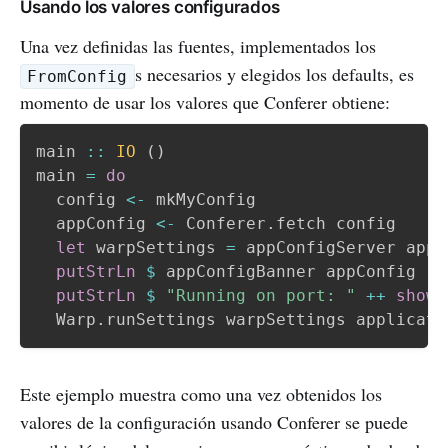
Usando los valores configurados
Una vez definidas las fuentes, implementados los
s necesarios y elegidos los defaults, es
FromConfig
momento de usar los valores que Conferer obtiene:
main
::
IO
(
)
main
=
do
config
<-
mkMyConfig
appConfig
<-
Conferer
.
fetch
config
let
warpSettings
=
appConfigServer
appC
putStrLn
$
appConfigBanner
appConfig
putStrLn
$
"Running on port: "
++
show
Warp
.
runSettings
warpSettings
applicati
Este ejemplo muestra como una vez obtenidos los
valores de la configuración usando Conferer se puede